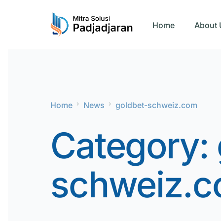
Home
About 
Home
News
goldbet-schweiz.com
Category:
schweiz.