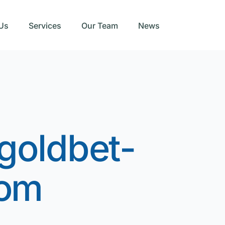
Us
Services
Our Team
News
goldbet-
com