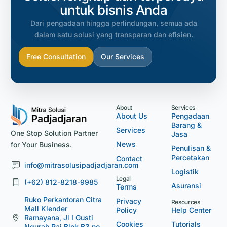
untuk bisnis Anda
Dari pengadaan hingga perlindungan, semua ada
dalam satu solusi yang transparan dan efisien.
Free Consultation
Our Services
About
Services
About Us
Pengadaan
Barang &
Services
One Stop Solution Partner
Jasa
News
for Your Business.
Penulisan &
Percetakan
Contact
info@mitrasolusipadjadjaran.com
Logistik
Legal
(+62) 812-8218-9985
Asuransi
Terms
Ruko Perkantoran Citra
Privacy
Resources
Mall Klender
Policy
Help Center
Ramayana, Jl I Gusti
Cookies
Tutorials
Ngurah Rai Blok B3 no.